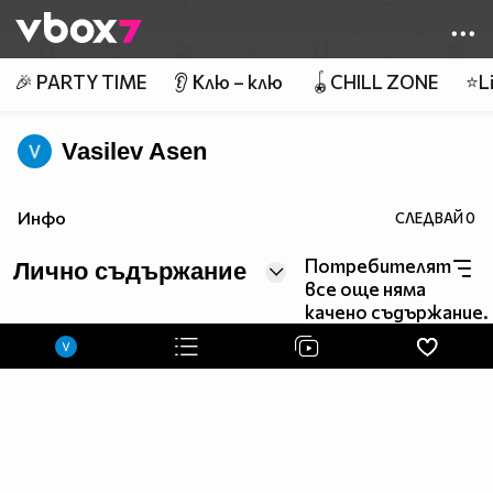
Member of
👾
🎉 PARTY TIME
👂 Клю – клю
🪀CHILL ZONE
⭐Li
Vasilev Asen
Инфо
СЛЕДВАЙ
0
Потребителят
Лично съдържание
все още няма
качено съдържание.