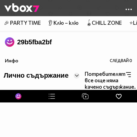
Member of
👾
🎉 PARTY TIME
👂 Клю – клю
🪀CHILL ZONE
⭐Li
29b5fba2bf
Инфо
СЛЕДВАЙ
0
Потребителят
Лично съдържание
все още няма
качено съдържание.