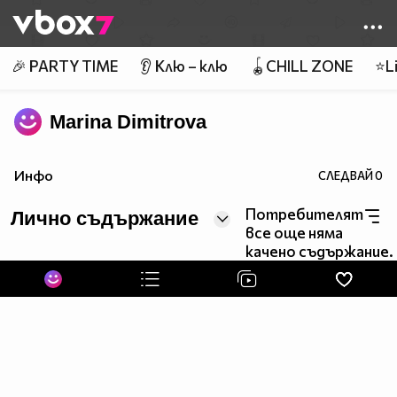
Member of
👾
🎉 PARTY TIME
👂 Клю – клю
🪀CHILL ZONE
⭐Li
Marina Dimitrova
Инфо
СЛЕДВАЙ
0
Потребителят
Лично съдържание
все още няма
качено съдържание.