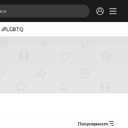
🌈LGBTQ
Популярност