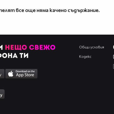
елят все още няма качено съдържание.
Общи условия
Кодекс