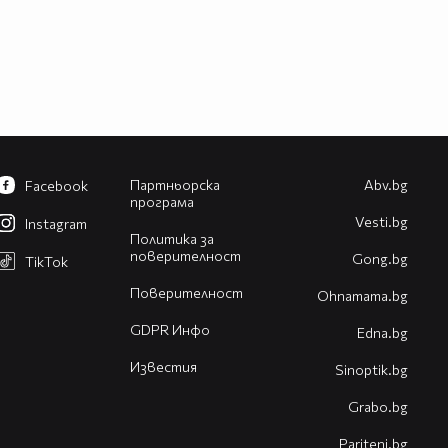
Партньорска
Abv.bg
Facebook
програма
Vesti.bg
Instagram
Политика за
поверителност
Gong.bg
TikTok
Поверителност
Оhnamama.bg
GDPR Инфо
Edna.bg
Известия
Sinoptik.bg
Grabo.bg
Pariteni.bg