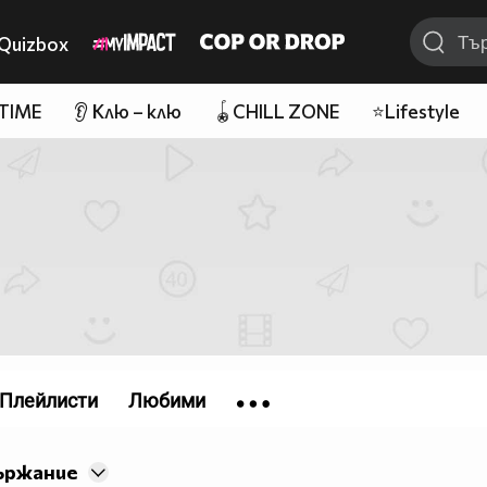
Quizbox
 TIME
👂 Клю – клю
🪀CHILL ZONE
⭐Lifestyle
Плейлисти
Любими
ържание