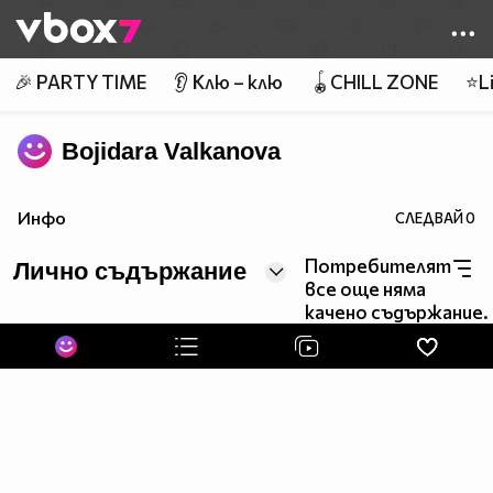
Member of
👾
🎉 PARTY TIME
👂 Клю – клю
🪀CHILL ZONE
⭐Li
Bojidara Valkanova
Инфо
СЛЕДВАЙ
0
Потребителят
Лично съдържание
все още няма
качено съдържание.