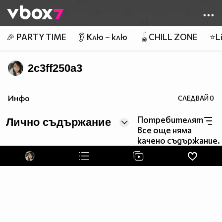
Member of
👾
🎉 PARTY TIME
👂 Клю – клю
🪀CHILL ZONE
⭐Li
2c3ff250a3
Инфо
СЛЕДВАЙ
0
Потребителят
Лично съдържание
все още няма
качено съдържание.