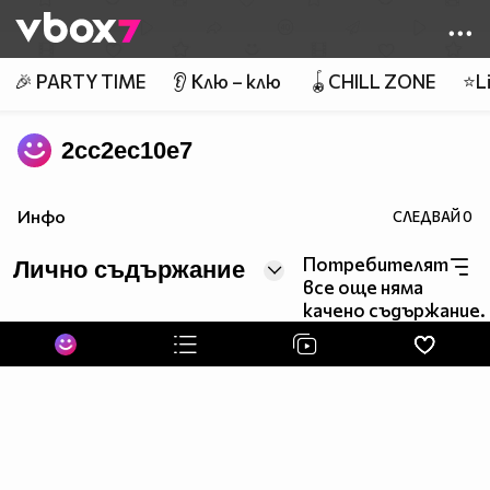
Member of
👾
🎉 PARTY TIME
👂 Клю – клю
🪀CHILL ZONE
⭐Li
2cc2ec10e7
Инфо
СЛЕДВАЙ
0
Потребителят
Лично съдържание
все още няма
качено съдържание.