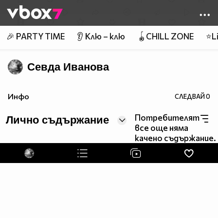
Member of
👾
🎉 PARTY TIME
👂 Клю – клю
🪀CHILL ZONE
⭐Li
Севда Иванова
Инфо
СЛЕДВАЙ
0
Потребителят
Лично съдържание
все още няма
качено съдържание.