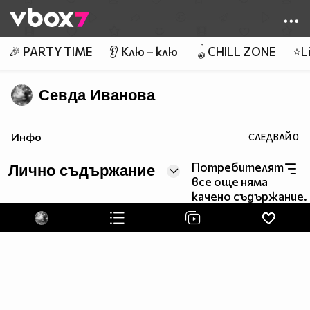
Member of
👾
🎉 PARTY TIME
👂 Клю – клю
🪀CHILL ZONE
⭐Li
Севда Иванова
Инфо
СЛЕДВАЙ
0
Потребителят
Лично съдържание
все още няма
качено съдържание.