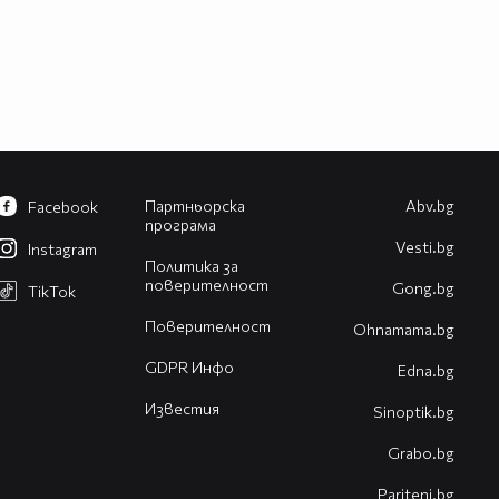
Партньорска
Abv.bg
Facebook
програма
Vesti.bg
Instagram
Политика за
поверителност
Gong.bg
TikTok
Поверителност
Оhnamama.bg
GDPR Инфо
Edna.bg
Известия
Sinoptik.bg
Grabo.bg
Pariteni.bg