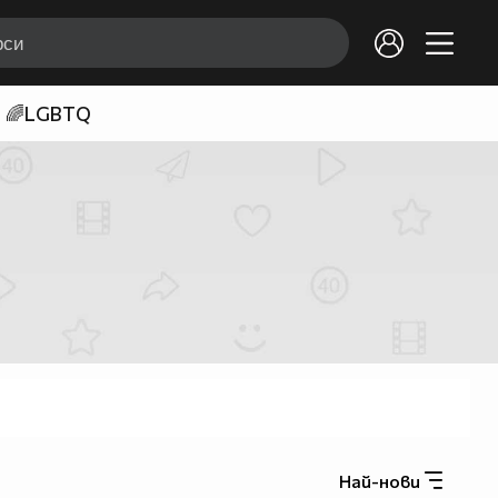
🌈LGBTQ
Най-нови