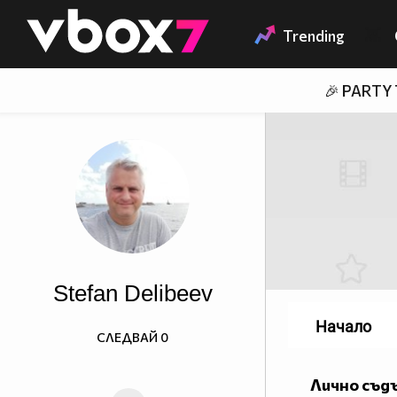
Member of
👾
Trending
🎉 PARTY
Stefan Delibeev
Начало
СЛЕДВАЙ
0
Лично съд