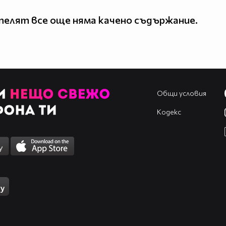
елят все още няма качено съдържание.
Общи условия
Кодекс