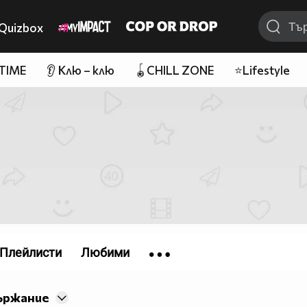
Quizbox
 TIME
👂 Клю – клю
🪀CHILL ZONE
⭐Lifestyle
Плейлисти
Любими
ържание