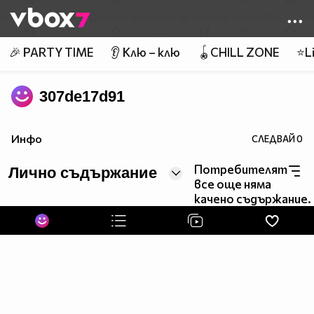
Member of
👾
🎉 PARTY TIME
👂 Клю – клю
🪀CHILL ZONE
⭐Li
307de17d91
Инфо
СЛЕДВАЙ
0
Потребителят
Лично съдържание
все още няма
качено съдържание.