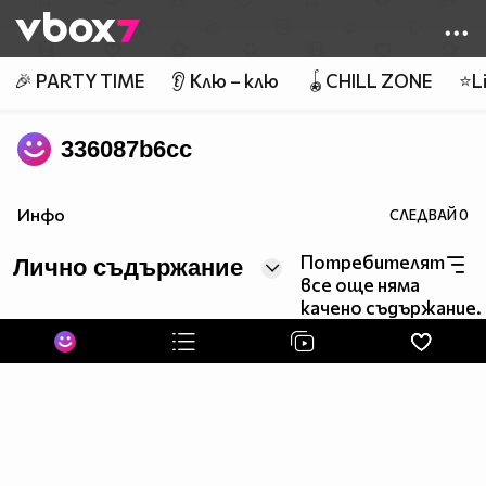
Member of
👾
🎉 PARTY TIME
👂 Клю – клю
🪀CHILL ZONE
⭐Li
336087b6cc
Инфо
СЛЕДВАЙ
0
Потребителят
Лично съдържание
все още няма
качено съдържание.