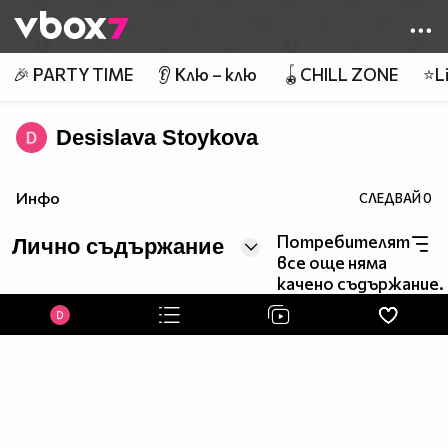
Member of
👾
🎉 PARTY TIME
👂 Клю – клю
🪀CHILL ZONE
⭐Li
Desislava Stoykova
Инфо
СЛЕДВАЙ
0
Потребителят
Лично съдържание
все още няма
качено съдържание.