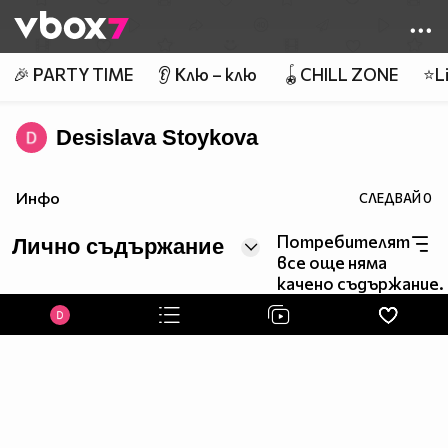
Member of
👾
🎉 PARTY TIME
👂 Клю – клю
🪀CHILL ZONE
⭐Li
Desislava Stoykova
Инфо
СЛЕДВАЙ
0
Потребителят
Лично съдържание
все още няма
качено съдържание.