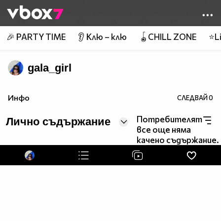
Member of
👾
🎉 PARTY TIME
👂 Клю – клю
🪀CHILL ZONE
⭐Li
gala_girl
Инфо
СЛЕДВАЙ
0
Потребителят
Лично съдържание
все още няма
качено съдържание.