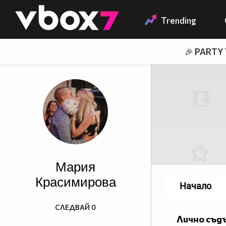
Member of
👾
Trending
🎉 PARTY
Мария
Красимирова
Начало
СЛЕДВАЙ
0
Лично съд