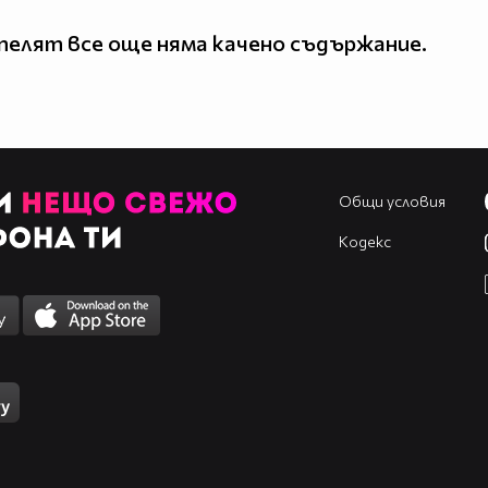
елят все още няма качено съдържание.
Общи условия
Кодекс