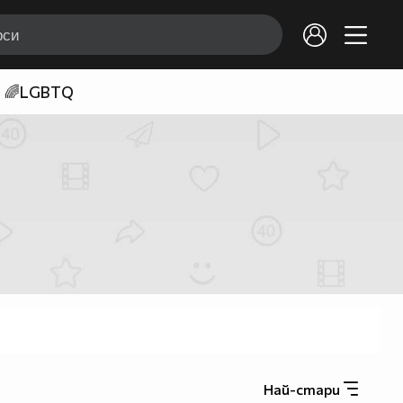
🌈LGBTQ
Най-стари