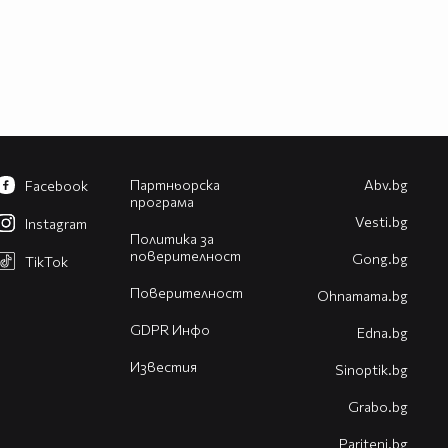
Партньорска
Abv.bg
Facebook
програма
Vesti.bg
Instagram
Политика за
поверителност
Gong.bg
TikTok
Поверителност
Оhnamama.bg
GDPR Инфо
Edna.bg
Известия
Sinoptik.bg
Grabo.bg
Pariteni.bg