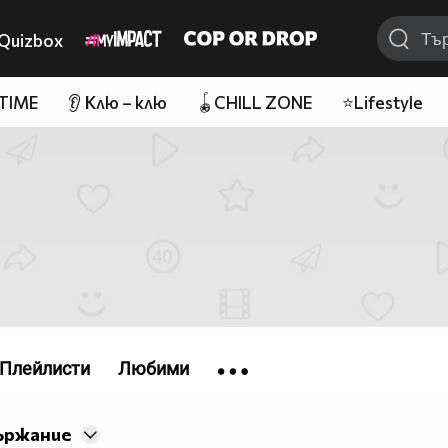
Quizbox
 TIME
👂 Клю – клю
🪀CHILL ZONE
⭐Lifestyle
Плейлисти
Любими
ържание