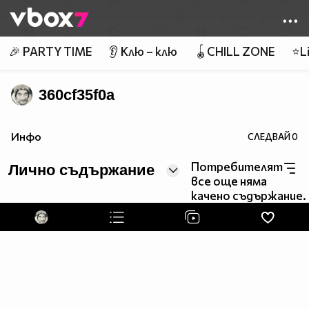
Member of
👾
🎉 PARTY TIME
👂 Клю – клю
🪀CHILL ZONE
⭐Li
360cf35f0a
Инфо
СЛЕДВАЙ
0
Потребителят
Лично съдържание
все още няма
качено съдържание.