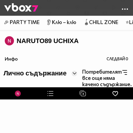
Member of
👾
🎉 PARTY TIME
👂 Клю – клю
🪀CHILL ZONE
⭐Li
NARUTO89 UCHIXA
Инфо
СЛЕДВАЙ
0
Потребителят
Лично съдържание
все още няма
качено съдържание.