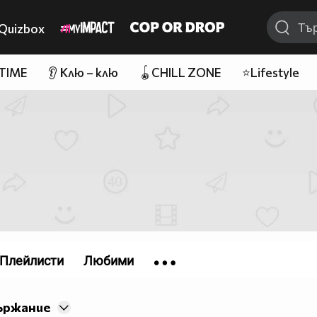
Quizbox
 TIME
👂 Клю – клю
🪀CHILL ZONE
⭐Lifestyle
Плейлисти
Любими
ържание