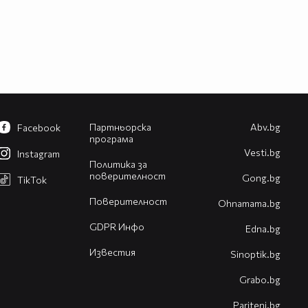
Партньорска
Abv.bg
Facebook
програма
Vesti.bg
Instagram
Политика за
поверителност
Gong.bg
TikTok
Поверителност
Оhnamama.bg
GDPR Инфо
Edna.bg
Известия
Sinoptik.bg
Grabo.bg
Pariteni.bg