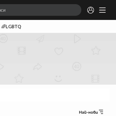
🌈LGBTQ
Най-нови