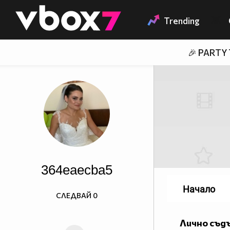
Member of
👾
Trending
🎉 PARTY
364eaecba5
Начало
СЛЕДВАЙ
0
Лично съд