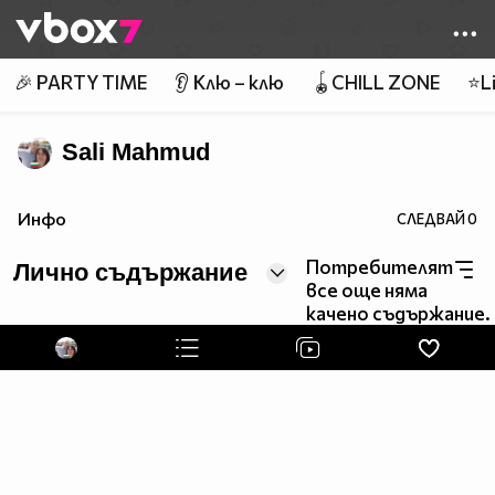
Member of
👾
🎉 PARTY TIME
👂 Клю – клю
🪀CHILL ZONE
⭐Li
Sali Mahmud
Инфо
СЛЕДВАЙ
0
Потребителят
Лично съдържание
все още няма
качено съдържание.