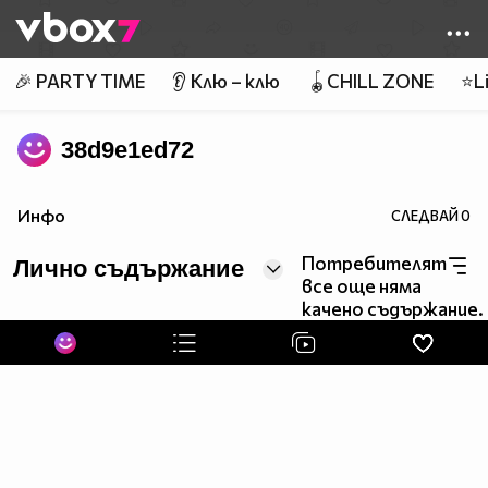
Member of
👾
🎉 PARTY TIME
👂 Клю – клю
🪀CHILL ZONE
⭐Li
38d9e1ed72
Инфо
СЛЕДВАЙ
0
Потребителят
Лично съдържание
все още няма
качено съдържание.