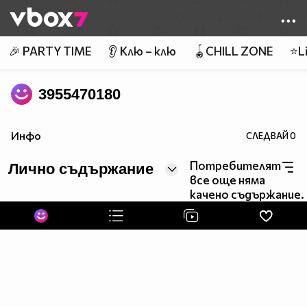
Member of
👾
🎉 PARTY TIME
👂 Клю – клю
🪀CHILL ZONE
⭐Li
3955470180
Инфо
СЛЕДВАЙ
0
Потребителят
Лично съдържание
все още няма
качено съдържание.