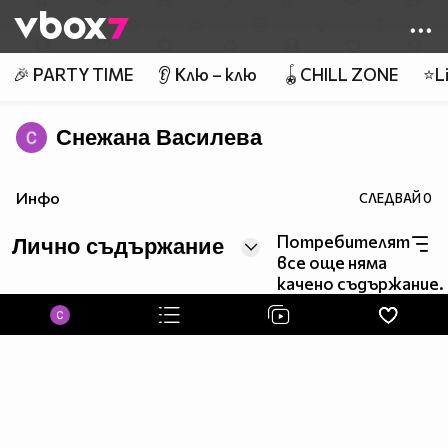
Member of
👾
🎉 PARTY TIME
👂 Клю – клю
🪀CHILL ZONE
⭐Li
Снежана Василева
Инфо
СЛЕДВАЙ
0
Потребителят
Лично съдържание
все още няма
качено съдържание.