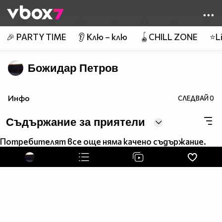
Member of
👾
🎉 PARTY TIME
👂 Клю – клю
🪀CHILL ZONE
⭐Li
Божидар Петров
Инфо
СЛЕДВАЙ
0
Съдържание за приятели
Потребителят все още няма качено съдържание.