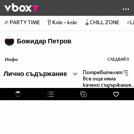
Member of
👾
🎉 PARTY TIME
👂 Клю – клю
🪀CHILL ZONE
⭐Li
Божидар Петров
Инфо
СЛЕДВАЙ
0
Потребителят
Лично съдържание
все още няма
качено съдържание.