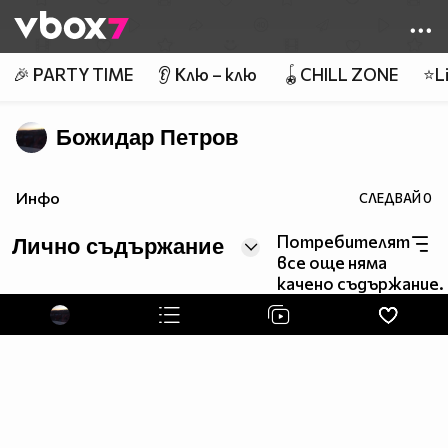
Member of
👾
🎉 PARTY TIME
👂 Клю – клю
🪀CHILL ZONE
⭐Li
Божидар Петров
Инфо
СЛЕДВАЙ
0
Потребителят
Лично съдържание
все още няма
качено съдържание.