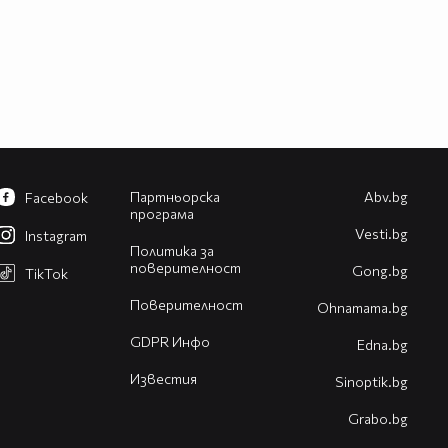
Партньорска
Abv.bg
Facebook
програма
Vesti.bg
Instagram
Политика за
поверителност
Gong.bg
TikTok
Поверителност
Оhnamama.bg
GDPR Инфо
Edna.bg
Известия
Sinoptik.bg
Grabo.bg