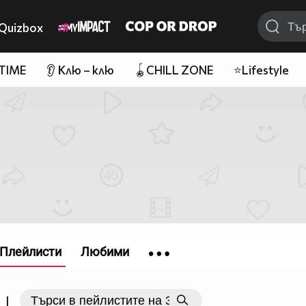
Quizbox
 TIME
👂 Клю – клю
🪀CHILL ZONE
⭐Lifestyle
Плейлисти
Любими
|