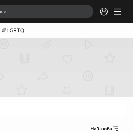
🌈LGBTQ
Най-нови