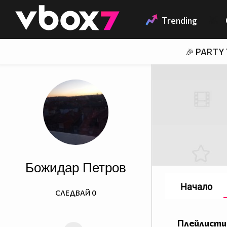
Member of
👾
Trending
🎉 PARTY
Божидар Петров
Начало
СЛЕДВАЙ
0
Плейлисти