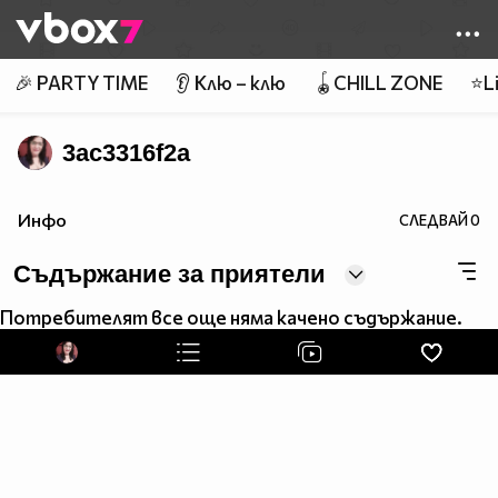
Member of
👾
🎉 PARTY TIME
👂 Клю – клю
🪀CHILL ZONE
⭐Li
3ac3316f2a
Инфо
СЛЕДВАЙ
0
Съдържание за приятели
Потребителят все още няма качено съдържание.