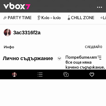
Member of
👾
🎉 PARTY TIME
👂 Клю – клю
🪀CHILL ZONE
⭐Li
3ac3316f2a
Инфо
СЛЕДВАЙ
0
Потребителят
Лично съдържание
все още няма
качено съдържание.