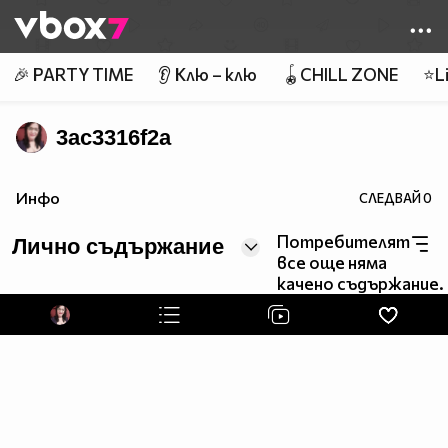
Member of
👾
🎉 PARTY TIME
👂 Клю – клю
🪀CHILL ZONE
⭐Li
3ac3316f2a
Инфо
СЛЕДВАЙ
0
Потребителят
Лично съдържание
все още няма
качено съдържание.