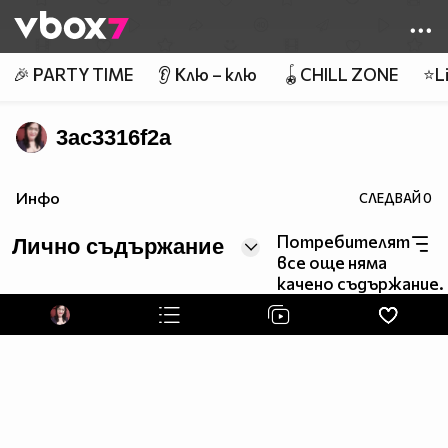
Member of
👾
🎉 PARTY TIME
👂 Клю – клю
🪀CHILL ZONE
⭐Li
3ac3316f2a
Инфо
СЛЕДВАЙ
0
Потребителят
Лично съдържание
все още няма
качено съдържание.