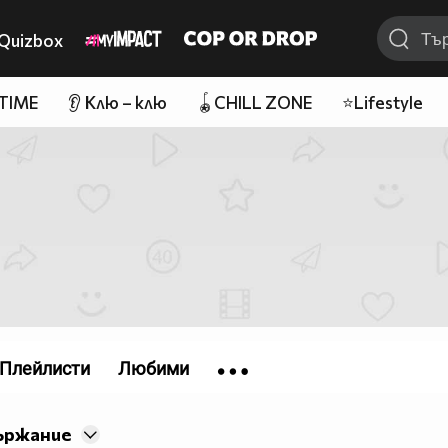
Quizbox
 TIME
👂 Клю – клю
🪀CHILL ZONE
⭐Lifestyle
Плейлисти
Любими
ържание