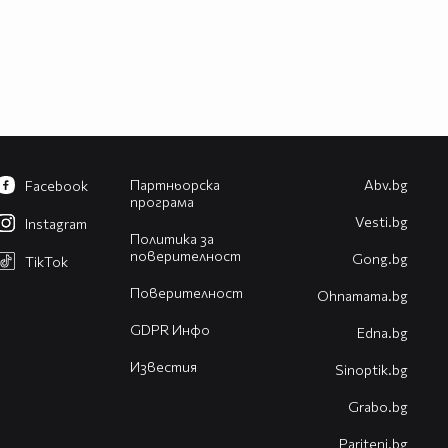
Партньорска
Abv.bg
Facebook
програма
Vesti.bg
Instagram
Политика за
поверителност
Gong.bg
TikTok
Поверителност
Оhnamama.bg
GDPR Инфо
Edna.bg
Известия
Sinoptik.bg
Grabo.bg
Pariteni.bg