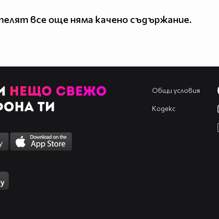
елят все още няма качено съдържание.
Общи условия
Кодекс