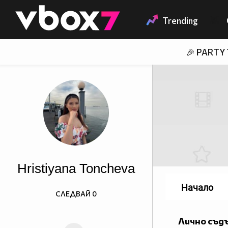
Member of
👾
Trending
🎉 PARTY
Hristiyana Toncheva
Начало
СЛЕДВАЙ
0
Лично съд