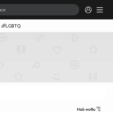
🌈LGBTQ
Най-нови