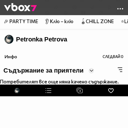
Member of
👾
🎉 PARTY TIME
👂 Клю – клю
🪀CHILL ZONE
⭐Li
Petronka Petrova
Инфо
СЛЕДВАЙ
0
Съдържание за приятели
Потребителят все още няма качено съдържание.