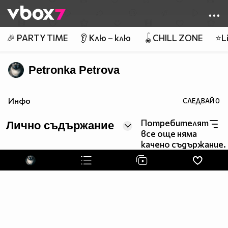
Member of
👾
🎉 PARTY TIME
👂 Клю – клю
🪀CHILL ZONE
⭐Li
Petronka Petrova
Инфо
СЛЕДВАЙ
0
Потребителят
Лично съдържание
все още няма
качено съдържание.