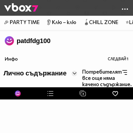
Member of
👾
🎉 PARTY TIME
👂 Клю – клю
🪀CHILL ZONE
⭐Li
patdfdg100
Инфо
СЛЕДВАЙ
1
Потребителят
Лично съдържание
все още няма
качено съдържание.