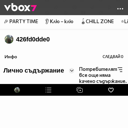
Member of
👾
🎉 PARTY TIME
👂 Клю – клю
🪀CHILL ZONE
⭐Li
426fd0dde0
Инфо
СЛЕДВАЙ
0
Потребителят
Лично съдържание
все още няма
качено съдържание.