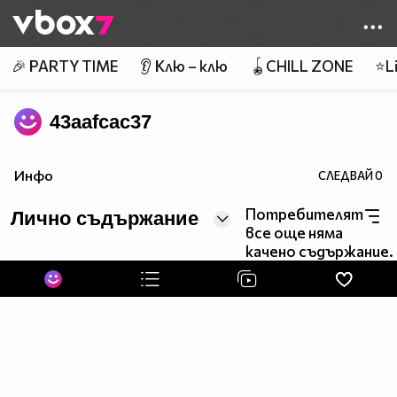
Member of
👾
🎉 PARTY TIME
👂 Клю – клю
🪀CHILL ZONE
⭐Li
43aafcac37
Инфо
СЛЕДВАЙ
0
Потребителят
Лично съдържание
все още няма
качено съдържание.