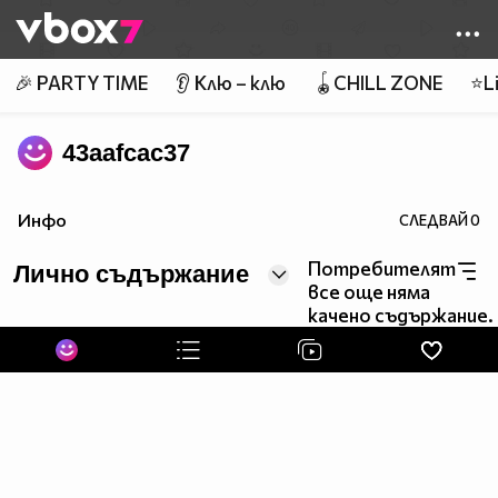
Member of
👾
🎉 PARTY TIME
👂 Клю – клю
🪀CHILL ZONE
⭐Li
43aafcac37
Инфо
СЛЕДВАЙ
0
Потребителят
Лично съдържание
все още няма
качено съдържание.