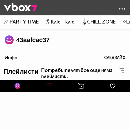
Member of
👾
🎉 PARTY TIME
👂 Клю – клю
🪀CHILL ZONE
⭐Li
43aafcac37
Инфо
СЛЕДВАЙ
0
Потребителят все още няма
Плейлисти
плейлисти.