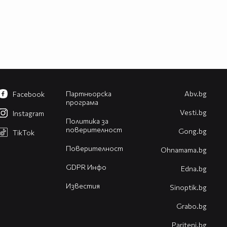
Партньорска
Abv.bg
Facebook
програма
Vesti.bg
Instagram
Политика за
поверителност
Gong.bg
TikTok
Поверителност
Оhnamama.bg
GDPR Инфо
Edna.bg
Известия
Sinoptik.bg
Grabo.bg
Pariteni.bg