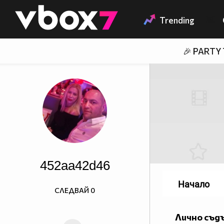
Member of
👾
Trending
🎉 PARTY
452aa42d46
Начало
СЛЕДВАЙ
0
Лично съд