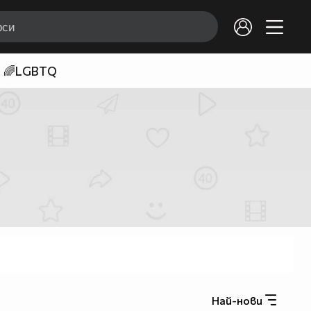
🌈LGBTQ
Най-нови