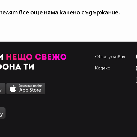
елят все още няма качено съдържание.
Общи условия
Кодекс