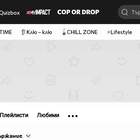
Quizbox
 TIME
👂 Клю – клю
🪀CHILL ZONE
⭐Lifestyle
Плейлисти
Любими
ържание