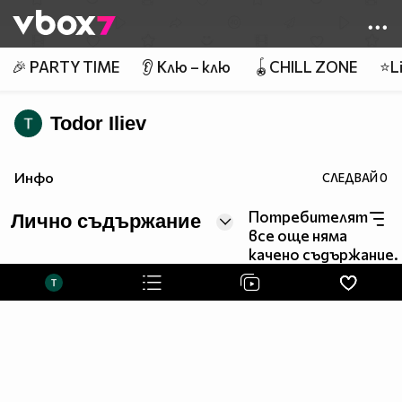
Member of
👾
🎉 PARTY TIME
👂 Клю – клю
🪀CHILL ZONE
⭐Li
Todor Iliev
Инфо
СЛЕДВАЙ
0
Потребителят
Лично съдържание
все още няма
качено съдържание.