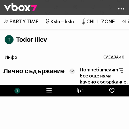
Member of
👾
🎉 PARTY TIME
👂 Клю – клю
🪀CHILL ZONE
⭐Li
Todor Iliev
Инфо
СЛЕДВАЙ
0
Потребителят
Лично съдържание
все още няма
качено съдържание.