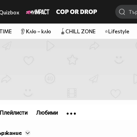
Quizbox
 TIME
👂 Клю – клю
🪀CHILL ZONE
⭐Lifestyle
Плейлисти
Любими
ържание