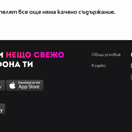
елят все още няма качено съдържание.
Общи условия
Кодекс