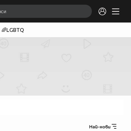
🌈LGBTQ
Най-нови