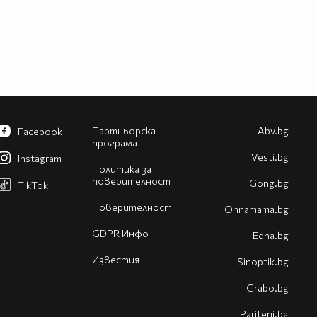
Партньорска
Abv.bg
Facebook
програма
Vesti.bg
Instagram
Политика за
поверителност
Gong.bg
TikTok
Поверителност
Оhnamama.bg
GDPR Инфо
Edna.bg
Известия
Sinoptik.bg
Grabo.bg
Pariteni.bg