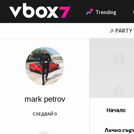
Member of
👾
Trending
🎉 PARTY
mark petrov
Начало
СЛЕДВАЙ
0
Лично съд