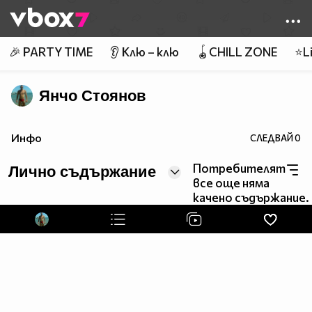
Member of
👾
🎉 PARTY TIME
👂 Клю – клю
🪀CHILL ZONE
⭐Li
Янчо Стоянов
Инфо
СЛЕДВАЙ
0
Потребителят
Лично съдържание
все още няма
качено съдържание.