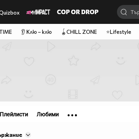
Quizbox
 TIME
👂 Клю – клю
🪀CHILL ZONE
⭐Lifestyle
Плейлисти
Любими
ържание