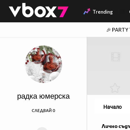
Member of
👾
Trending
🎉 PARTY
радка юмерска
Начало
СЛЕДВАЙ
0
Лично съд