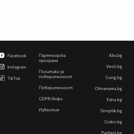
Партньорска
Abv.bg
Facebook
програма
Vesti.bg
Instagram
Политика за
поверителност
Gong.bg
TikTok
Поверителност
Оhnamama.bg
GDPR Инфо
Edna.bg
Известия
Sinoptik.bg
Grabo.bg
Pariteni.bg