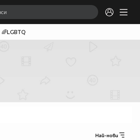
🌈LGBTQ
Най-нови