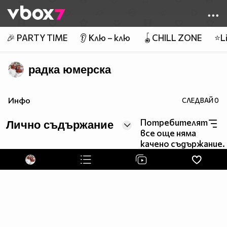
Member of
👾
🎉 PARTY TIME
👂 Клю – клю
🪀CHILL ZONE
⭐Li
радка юмерска
Инфо
СЛЕДВАЙ
0
Потребителят
Лично съдържание
все още няма
качено съдържание.