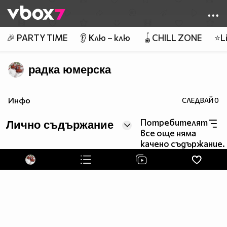
Member of
👾
🎉 PARTY TIME
👂 Клю – клю
🪀CHILL ZONE
⭐Li
радка юмерска
Инфо
СЛЕДВАЙ
0
Потребителят
Лично съдържание
все още няма
качено съдържание.