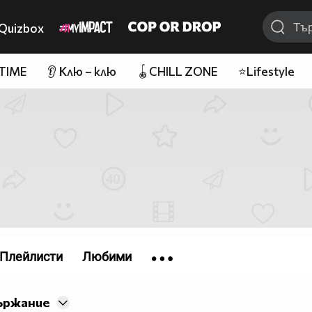
Quizbox
 TIME
👂 Клю – клю
🪀CHILL ZONE
⭐Lifestyle
Плейлисти
Любими
ържание