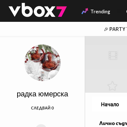
Member of
👾
Trending
🎉 PARTY
радка юмерска
Начало
СЛЕДВАЙ
0
Лично съд