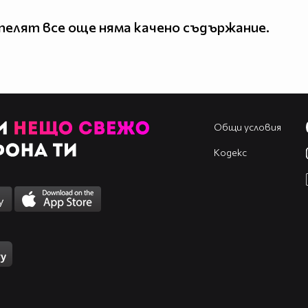
елят все още няма качено съдържание.
Общи условия
Кодекс