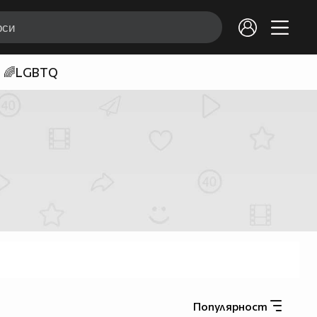
🌈LGBTQ
Популярност