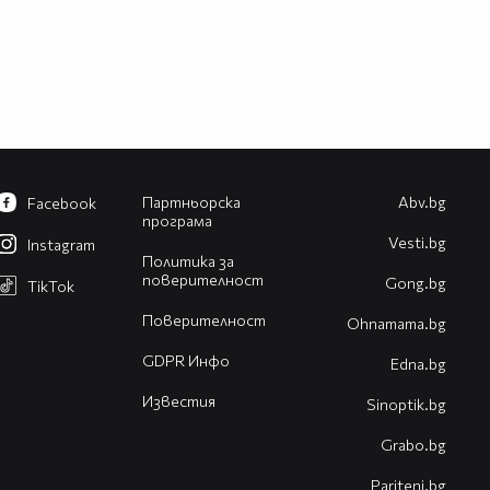
Партньорска
Abv.bg
Facebook
програма
Vesti.bg
Instagram
Политика за
поверителност
Gong.bg
TikTok
Поверителност
Оhnamama.bg
GDPR Инфо
Edna.bg
Известия
Sinoptik.bg
Grabo.bg
Pariteni.bg