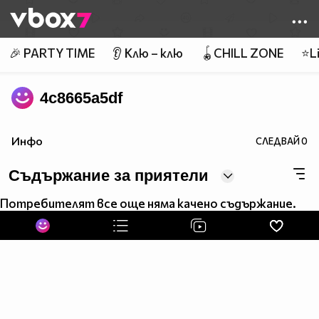
Member of
👾
🎉 PARTY TIME
👂 Клю – клю
🪀CHILL ZONE
⭐Li
4c8665a5df
Инфо
СЛЕДВАЙ
0
Съдържание за приятели
Потребителят все още няма качено съдържание.