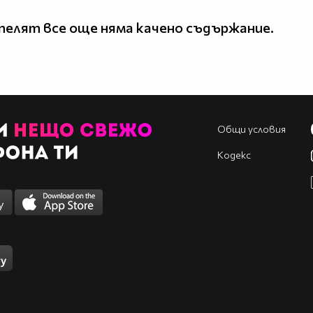
елят все още няма качено съдържание.
Общи условия
Кодекс