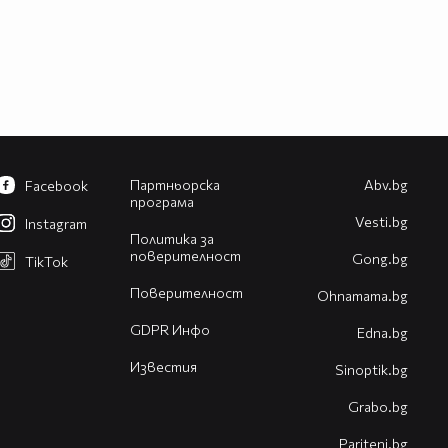
Партньорска
Abv.bg
Facebook
програма
Vesti.bg
Instagram
Политика за
поверителност
Gong.bg
TikTok
Поверителност
Оhnamama.bg
GDPR Инфо
Edna.bg
Известия
Sinoptik.bg
Grabo.bg
Pariteni.bg