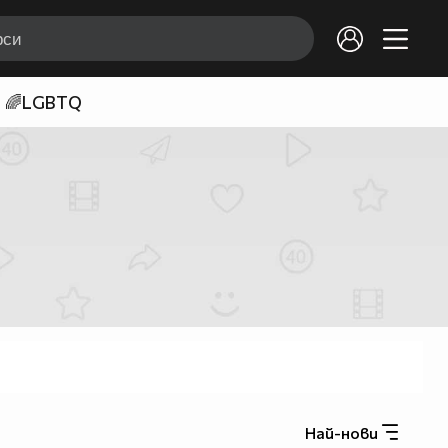
🌈LGBTQ
Най-нови