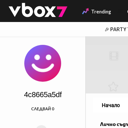
Member of
👾
Trending
🎉 PARTY
4c8665a5df
Начало
СЛЕДВАЙ
0
Лично съд