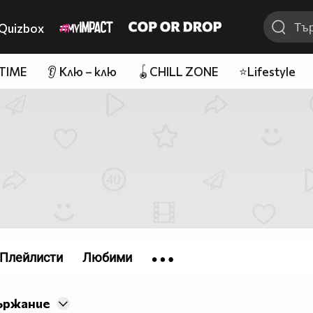
Quizbox
 TIME
👂 Клю – клю
🪀CHILL ZONE
⭐Lifestyle
Плейлисти
Любими
ържание